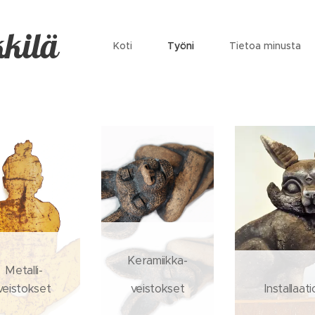
kilä
Koti
Työni
Tietoa minusta
Keramiikka-
Metalli-
veistokset
veistokset
Installaati