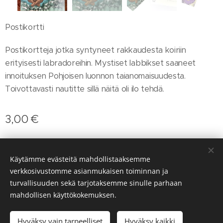
Postikortti
Postikortteja jotka syntyneet rakkaudesta koiriin
erityisesti labradoreihin. Mystiset labbikset saaneet
innoituksen Pohjoisen luonnon taianomaisuudesta.
Toivottavasti nautitte sillä näitä oli ilo tehdä.
3,00
€
Käytämme evästeitä mahdollistaaksemme
© 2023 Annu Mikkilä.
verkkosivustomme asianmukaisen toiminnan ja
Luotu
Webnodella
Evästeet
turvallisuuden sekä tarjotaksemme sinulle parhaan
mahdollisen käyttökokemuksen.
Lisää ostoskoriin
Hyväksy vain tarpeelliset
Hyväksy kaikki